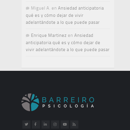
Miguel A.
en
Ansiedad anticipatoria
qué es y cómo dejar de vivir
adelantándote a lo que puede pasar
Enrique Martinez
en
Ansiedad
anticipatoria qué es y cómo dejar de
vivir adelantándote a lo que puede pasar