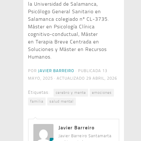
la Universidad de Salamanca,
Psicólogo General Sanitario en
Salamanca colegiado nº CL-3735.
Máster en Psicología Clínica
cognitivo-conductual, Máster
en Terapia Breve Centrada en
Soluciones y Máster en Recursos
Humanos.
POR
JAVIER BARREIRO
· PUBLICADA
13
MAYO, 2025
· ACTUALIZADO
29 ABRIL, 2026
Etiquetas:
cerebro y mente
emociones
familia
salud mental
Javier Barreiro
Javier Barreiro Santamarta