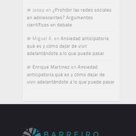
Josep
en
¿Prohibir las redes sociales
en adolescentes? Argumentos
científicos en debate
Miguel A.
en
Ansiedad anticipatoria
qué es y cómo dejar de vivir
adelantándote a lo que puede pasar
Enrique Martinez
en
Ansiedad
anticipatoria qué es y cómo dejar de
vivir adelantándote a lo que puede pasar