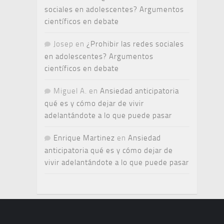
sociales en adolescentes? Argumentos
científicos en debate
Josep
en
¿Prohibir las redes sociales
en adolescentes? Argumentos
científicos en debate
Miguel A.
en
Ansiedad anticipatoria
qué es y cómo dejar de vivir
adelantándote a lo que puede pasar
Enrique Martinez
en
Ansiedad
anticipatoria qué es y cómo dejar de
vivir adelantándote a lo que puede pasar