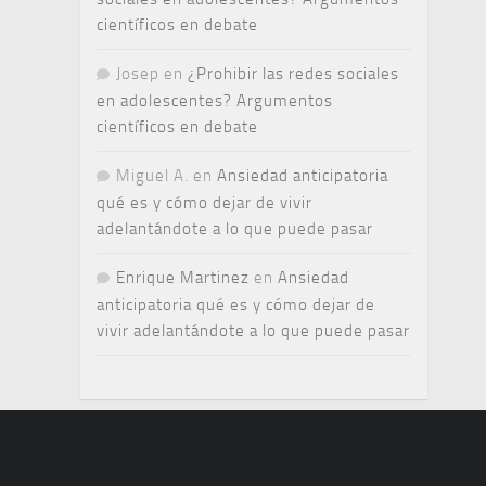
científicos en debate
Josep
en
¿Prohibir las redes sociales
en adolescentes? Argumentos
científicos en debate
Miguel A.
en
Ansiedad anticipatoria
qué es y cómo dejar de vivir
adelantándote a lo que puede pasar
Enrique Martinez
en
Ansiedad
anticipatoria qué es y cómo dejar de
vivir adelantándote a lo que puede pasar