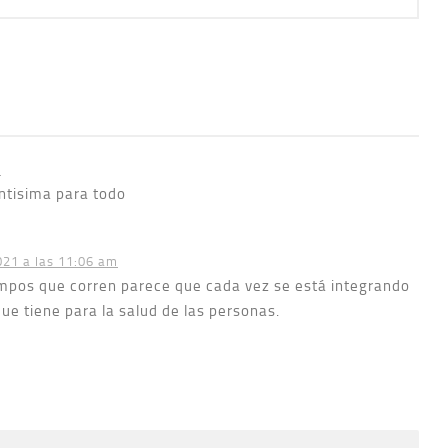
m
ntisima para todo
021 a las 11:06 am
empos que corren parece que cada vez se está integrando
que tiene para la salud de las personas.