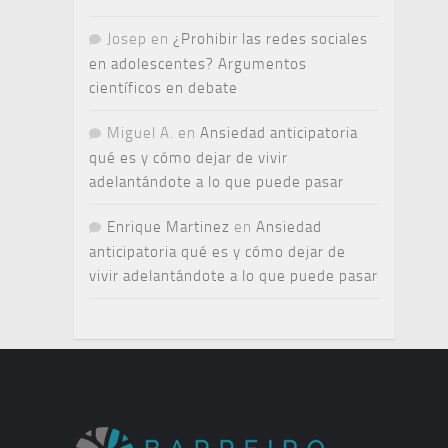
Josep
en
¿Prohibir las redes sociales
en adolescentes? Argumentos
científicos en debate
Miguel A.
en
Ansiedad anticipatoria
qué es y cómo dejar de vivir
adelantándote a lo que puede pasar
Enrique Martinez
en
Ansiedad
anticipatoria qué es y cómo dejar de
vivir adelantándote a lo que puede pasar