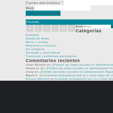
Correo electrónico
*
Web
SÍGUEME
Buscar:
Categorías
Ansiedad
Estado de ánimo
Mente y cerebro
Relaciones y vínculos
Sin categoría
Sociedad y salud mental
Trastornos y problemas psicológicos
Comentarios recientes
Javier Barreiro
en
¿Prohibir las redes sociales en adolescent
Andres H.
en
¿Prohibir las redes sociales en adolescentes? 
Josep
en
¿Prohibir las redes sociales en adolescentes? Argu
Miguel A.
en
Ansiedad anticipatoria qué es y cómo dejar de v
Enrique Martinez
en
Ansiedad anticipatoria qué es y cómo dej