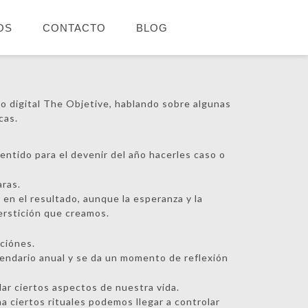
OS
CONTACTO
BLOG
io digital The Objetive, hablando sobre algunas
cas.
sentido para el devenir del año hacerles caso o
aras.
 en el resultado, aunque la esperanza y la
erstición que creamos.
iciónes.
lendario anual y se da un momento de reflexión
ar ciertos aspectos de nuestra vida.
 ciertos rituales podemos llegar a controlar