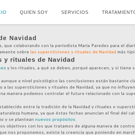
CIO
QUIEN SOY
SERVICIOS
TRATAMIENT
 de Navidad
, que colaborando con la periodista María Paredes para el diar
etamente sobre
las supersticiones y rituales de Navidad
más típi
s y rituales de Navidad
y los rituales, a qué se deben, porqué aparecen, y si tiene 
nes
aunque a nivel psicológico las conclusiones están bastante cl
o a las supersticiones y rituales de Navidad, ya que no influyen
una manera podemos controlar el futuro relacionado con la sup
stablecido entre la tradición de la Navidad y rituales o superst
naturaleza humana, ya que éstas fechas anuncian el final del ca
ño y se plantean
nuevos propósitos.
s objetivos con los que tratamos de alguna manera de control
ue nos proponemos, existe la creencia que poniendo en marcha