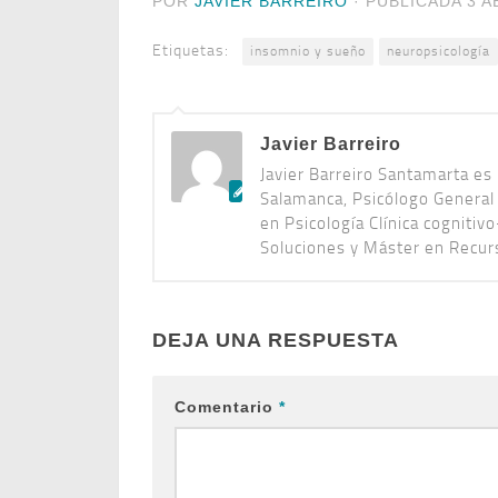
POR
JAVIER BARREIRO
· PUBLICADA
3 A
Etiquetas:
insomnio y sueño
neuropsicología
Javier Barreiro
Javier Barreiro Santamarta es 
Salamanca, Psicólogo General
en Psicología Clínica cogniti
Soluciones y Máster en Recu
DEJA UNA RESPUESTA
Comentario
*