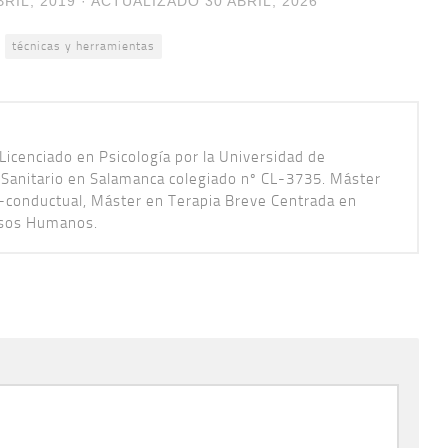
BRIL, 2019
· ACTUALIZADO
30 ABRIL, 2026
técnicas y herramientas
Licenciado en Psicología por la Universidad de
 Sanitario en Salamanca colegiado nº CL-3735. Máster
vo-conductual, Máster en Terapia Breve Centrada en
rsos Humanos.