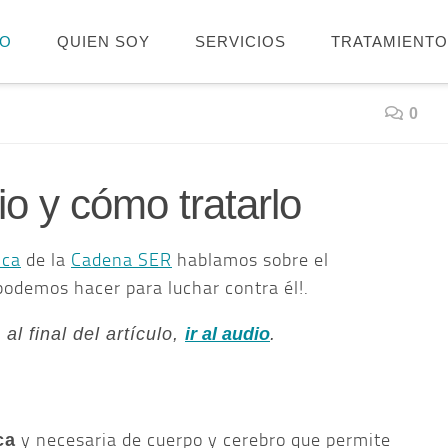
IO
QUIEN SOY
SERVICIOS
TRATAMIENT
0
o y cómo tratarlo
nca
de la
Cadena SER
hablamos sobre el
 podemos hacer para luchar contra él!.
al final del artículo,
ir al audio
.
y necesaria de cuerpo y cerebro que permite
ca