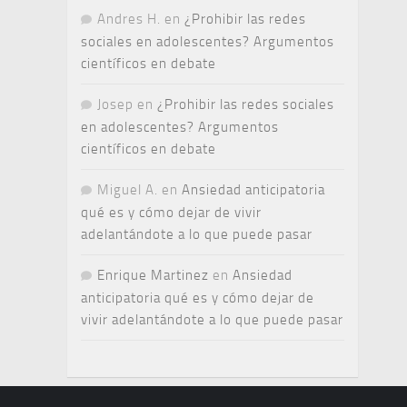
Andres H.
en
¿Prohibir las redes
sociales en adolescentes? Argumentos
científicos en debate
Josep
en
¿Prohibir las redes sociales
en adolescentes? Argumentos
científicos en debate
Miguel A.
en
Ansiedad anticipatoria
qué es y cómo dejar de vivir
adelantándote a lo que puede pasar
Enrique Martinez
en
Ansiedad
anticipatoria qué es y cómo dejar de
vivir adelantándote a lo que puede pasar