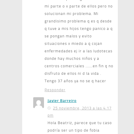
mi parte o x parte de ellos pero no
solucionan mi problema. Mi
grandisimo problema q es q desde
q tuve a mis hijos tengo panico a q
se pongan malos y evito
situaciones x miedo a q cojan
enfermedades ej ir a las ludotecas
donde hay muchos niños y a
centros comerciales …….en fin q no
disfruto de ellos ni d la vida .
Tengo 37 años ya no se q hacer
Responder
Javier Barreiro
25 noviembre, 2013 a las 4:17
pm
Hola Beatriz, parece que tu caso
podría ser un tipo de fobia