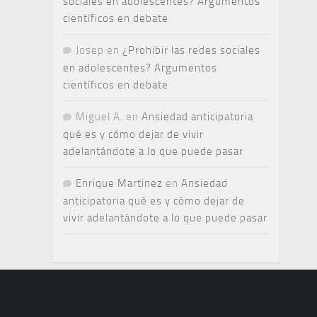
sociales en adolescentes? Argumentos
científicos en debate
Josep
en
¿Prohibir las redes sociales
en adolescentes? Argumentos
científicos en debate
Miguel A.
en
Ansiedad anticipatoria
qué es y cómo dejar de vivir
adelantándote a lo que puede pasar
Enrique Martinez
en
Ansiedad
anticipatoria qué es y cómo dejar de
vivir adelantándote a lo que puede pasar