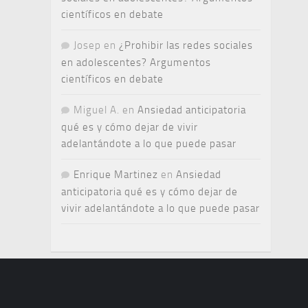
científicos en debate
Josep
en
¿Prohibir las redes sociales
en adolescentes? Argumentos
científicos en debate
Miguel A.
en
Ansiedad anticipatoria
qué es y cómo dejar de vivir
adelantándote a lo que puede pasar
Enrique Martinez
en
Ansiedad
anticipatoria qué es y cómo dejar de
vivir adelantándote a lo que puede pasar